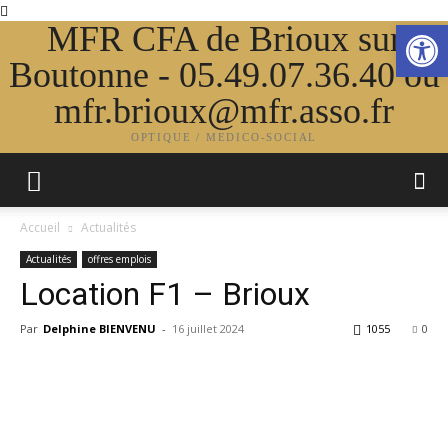
Ouvrir la
MFR CFA de Brioux sur
Boutonne - 05.49.07.36.40 ou
mfr.brioux@mfr.asso.fr
OPTIQUE / MEDICO-SOCIAL
Accueil
Actualités
Actualités
offres emplois
Location F1 – Brioux
Par
Delphine BIENVENU
-
16 juillet 2024
1055
0