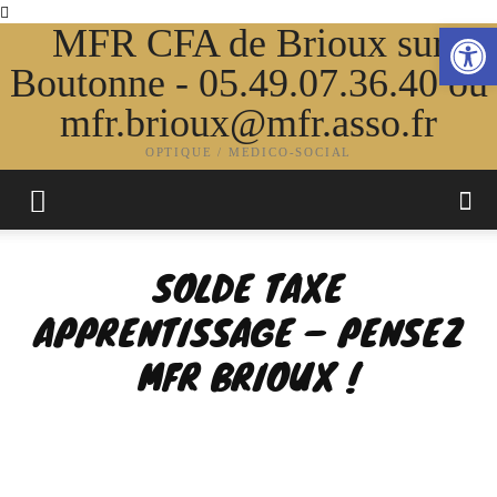
Ouvrir la
MFR CFA de Brioux sur
Boutonne - 05.49.07.36.40 ou
mfr.brioux@mfr.asso.fr
OPTIQUE / MEDICO-SOCIAL
SOLDE TAXE
APPRENTISSAGE – PENSEZ
MFR BRIOUX !