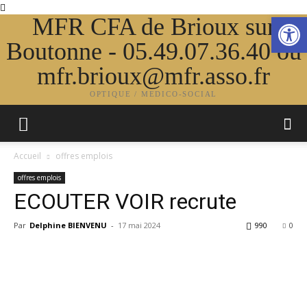
Ouvrir la
MFR CFA de Brioux sur
Boutonne - 05.49.07.36.40 ou
mfr.brioux@mfr.asso.fr
OPTIQUE / MEDICO-SOCIAL
Accueil
offres emplois
offres emplois
ECOUTER VOIR recrute
Par
Delphine BIENVENU
-
17 mai 2024
990
0